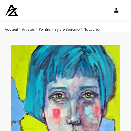
Accueil
>
Artistes
>
Peintre
>
Sylvie Serrano
>
Natacha