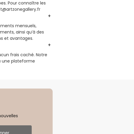
pes. Pour connaître les
ct@artzonegallery.fr
nements mensuels,
ments, ainsi qu’à des
ons et avantages.
cun frais caché. Notre
 à une plateforme
nouvelles
nner