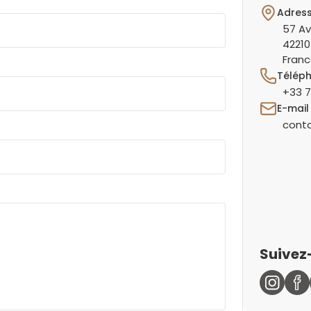
Adres
57 Av
42210
Fran
Télép
+33 7
E-mail
conta
Suivez