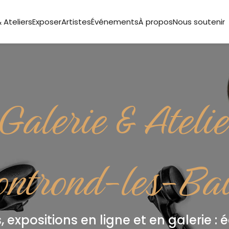
 Ateliers
Exposer
Artistes
Événements
À propos
Nous soutenir
Galerie & Ateli
ntrond-les-Ba
 expositions en ligne et en galerie : 