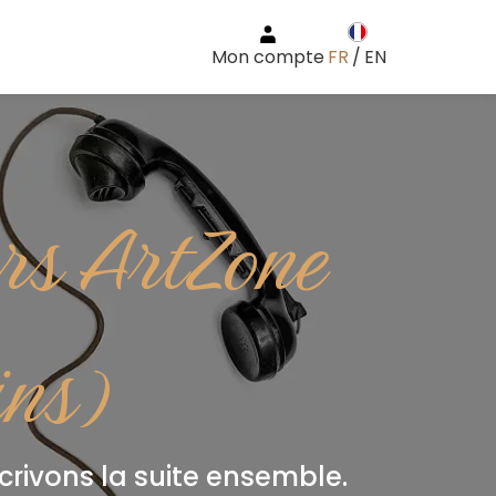
Mon compte
FR
/
EN
ers ArtZone
ins)
écrivons la suite ensemble.