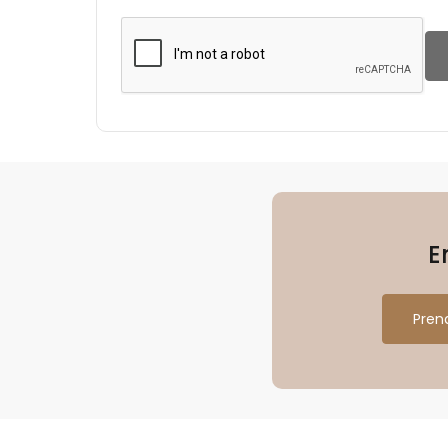
E
Pren