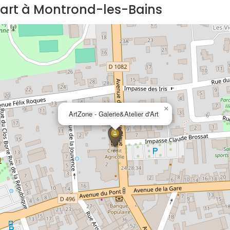
 d'art à Montrond-les-Bains
×
ArtZone - Galerie&Atelier d'Art