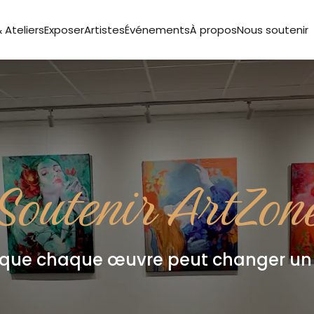
 Ateliers
Exposer
Artistes
Événements
À propos
Nous soutenir
Soutenir ArtZon
 que chaque œuvre peut changer un 