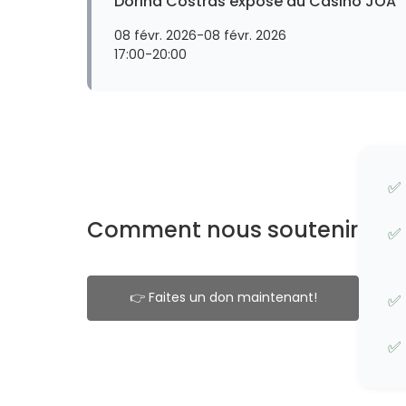
Dorina Costras expose au Casino JOA
08 févr. 2026
-
08 févr. 2026
17:00
-
20:00
✅
Comment nous soutenir
✅
👉 Faites un don maintenant!
✅
✅