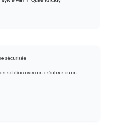
 Sylvie Perrin "Queenofclay"
6
me sécurisée
 en relation avec un créateur ou un