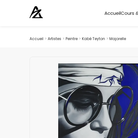
Accueil
Cours &
Accueil
>
Artistes
>
Peintre
>
Kabé Teyton
>
Majorelle