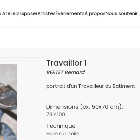
 Ateliers
Exposer
Artistes
Événements
À propos
Nous soutenir
Travaillor 1
BERTET Bernard
portrait d'un Travailleur du Batiment
Dimensions (ex: 50x70 cm):
73 x 100
Technique:
Huile sur Toile