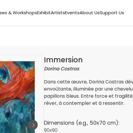
ses & Workshops
Exhibit
Artists
Events
About Us
Support Us
Immersion
Dorina Costras
Dans cette œuvre, Dorina Costras dévo
envoûtante, illuminée par une chevel
papillons bleus. Entre force et fragilit
rêver, à contempler et à ressentir.
Dimensions (e.g., 50x70 cm):
90x90