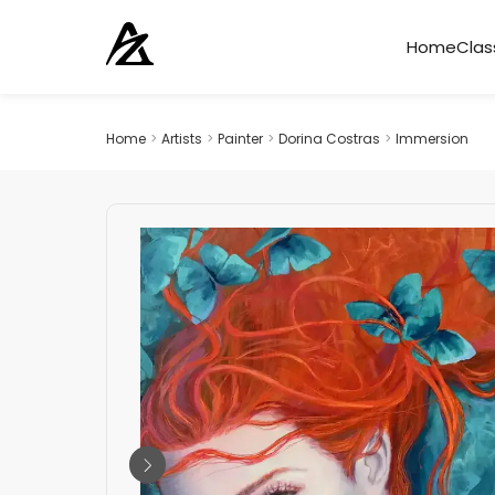
Home
Clas
Home
>
Artists
>
Painter
>
Dorina Costras
>
Immersion