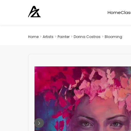
Home
Clas
Home
>
Artists
>
Painter
>
Dorina Costras
>
Blooming