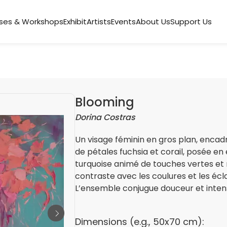
ses & Workshops
Exhibit
Artists
Events
About Us
Support Us
Blooming
Dorina Costras
Un visage féminin en gros plan, encad
de pétales fuchsia et corail, posée e
turquoise animé de touches vertes et 
contraste avec les coulures et les écl
L’ensemble conjugue douceur et intensi
Dimensions (e.g., 50x70 cm):